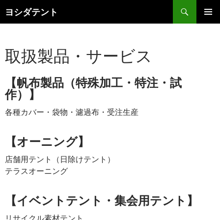
検
ヨシダテント
索
コ
メインメ
ン
ニュー
テ
取扱製品・サービス
ン
ツ
へ
【帆布製品（特殊加工・特注・試
ス
作）】
キ
ッ
各種カバー・袋物・濾過布・受注生産
プ
【オーニング】
店舗用テント（日除けテント）
テラスオーニング
【イベントテント・集会用テント】
リサイクル素材テント